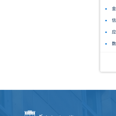
金
信
应
数