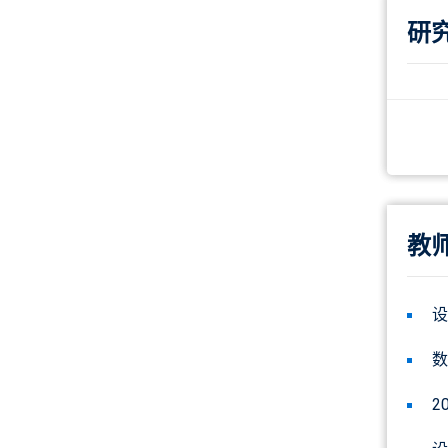
研
教
设
数
2